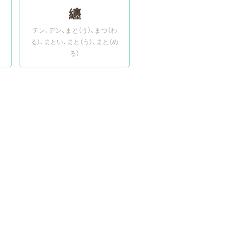
纏
テン、デン
まと（う）、まつ（わ
る）、まとい、まと（う）、まと（め
る）