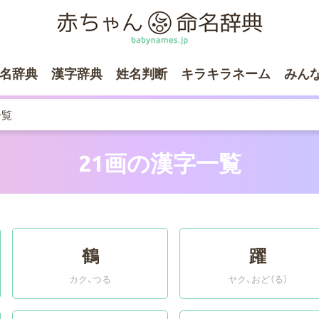
名辞典
漢字辞典
姓名判断
キラキラネーム
みん
一覧
21画の漢字一覧
鶴
躍
カク
つる
ヤク
おど（る）