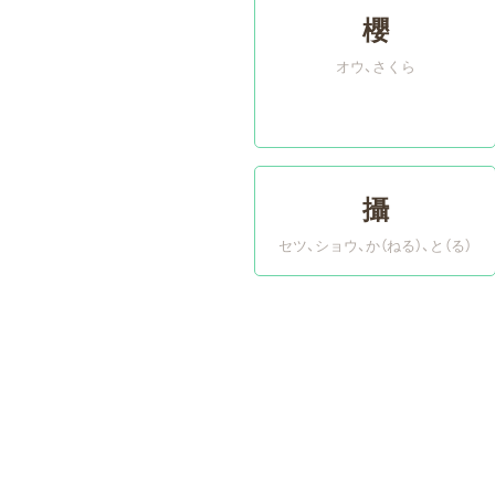
櫻
オウ
さくら
攝
セツ、ショウ
か（ねる）、と（る）