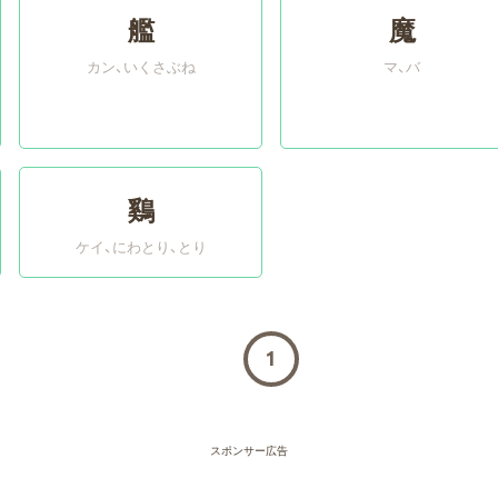
艦
魔
カン
いくさぶね
マ、バ
鷄
ケイ
にわとり、とり
1
スポンサー広告