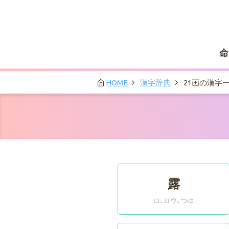
命
HOME
漢字辞典
21画の漢字
露
ロ、ロウ
つゆ