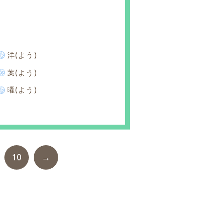
洋(よう)
葉(よう)
曜(よう)
10
→