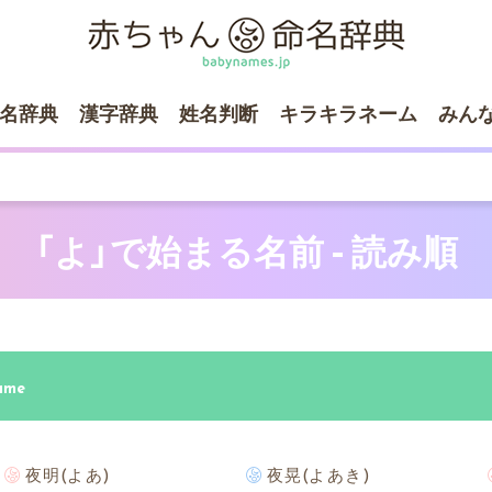
名辞典
漢字辞典
姓名判断
キラキラネーム
みん
「よ」で始まる名前 - 読み順
Name
夜明(よあ)
夜晃(よあき)