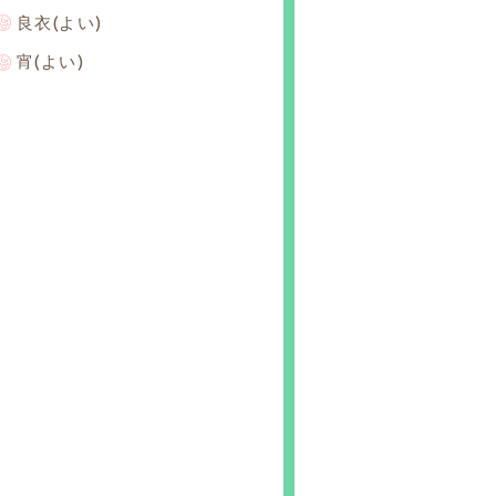
良衣(よい)
宵(よい)