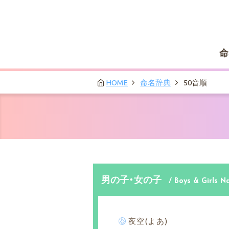
命
HOME
命名辞典
50音順
男の子・女の子
/ Boys & Girls 
夜空(よあ)