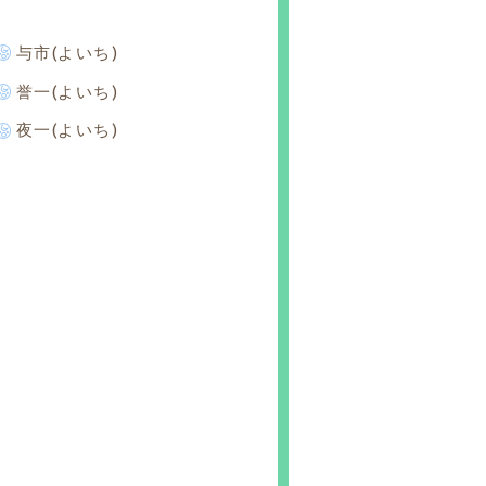
与市(よいち)
誉一(よいち)
夜一(よいち)