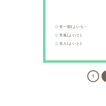
世一朗(よいちろう)
宵風(よいて)
良人(よいと)
1