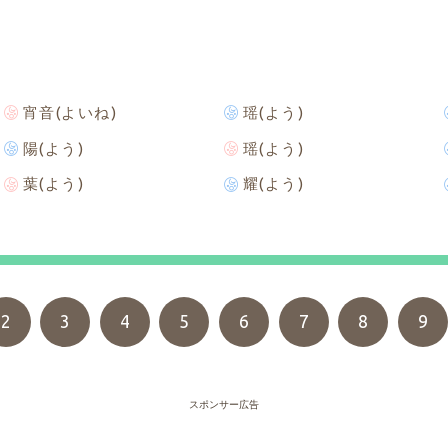
宵音(よいね)
瑶(よう)
陽(よう)
瑶(よう)
葉(よう)
耀(よう)
2
3
4
5
6
7
8
9
スポンサー広告