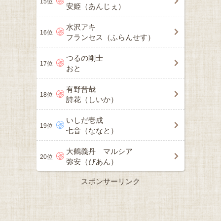
15位
安姫（あんじぇ）
水沢アキ
16位
フランセス（ふらんせす）
つるの剛士
17位
おと
有野晋哉
18位
詩花（しいか）
いしだ壱成
19位
七音（ななと）
大鶴義丹 マルシア
20位
弥安（びあん）
スポンサーリンク