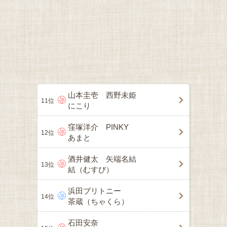
山本圭壱 西野未姫
11位
にこり
窪塚洋介 PINKY
12位
あまと
酒井健太 矢端名結
13位
結（むすび）
浜田ブリトニー
14位
茶蔵（ちゃくら）
石田安奈