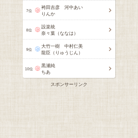
袴田吉彦 河中あい
7位
りんか
設楽統
8位
奈々葉（ななは）
大竹一樹 中村仁美
9位
龍臣（りゅうじん）
黒瀬純
10位
ちあ
スポンサーリンク