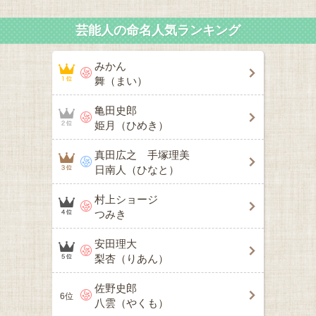
芸能人の命名人気ランキング
みかん
舞（まい）
亀田史郎
姫月（ひめき）
真田広之 手塚理美
日南人（ひなと）
村上ショージ
つみき
安田理大
梨杏（りあん）
佐野史郎
6位
八雲（やくも）