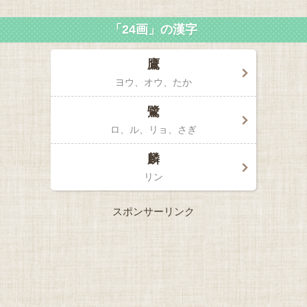
「24画」の漢字
鷹
ヨウ、オウ
たか
鷺
ロ、ル、リョ
さぎ
麟
リン
スポンサーリンク