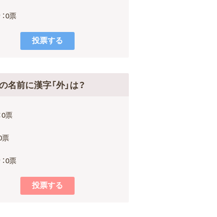
：0票
の名前に漢字「外」は？
：0票
0票
：0票