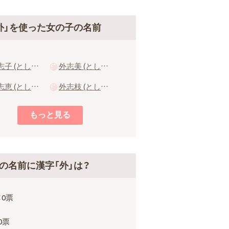
外」を使った女の子の名前
外志子 (としこ)
外志美 (としみ)
外志恵 (としえ)
外志枝 (としえ)
の名前に漢字「外」は？
：0票
0票