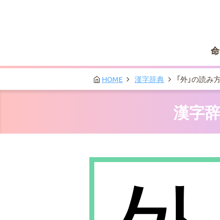
命
HOME
漢字辞典
「外」の読み
漢字辞