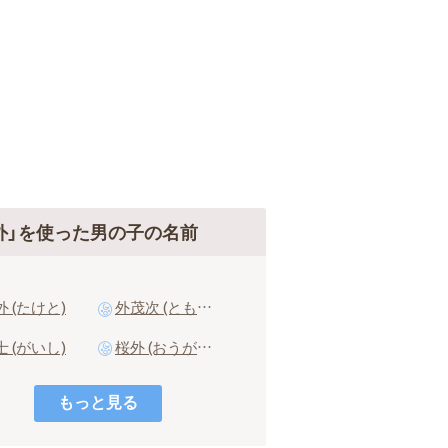
外」を使った男の子の名前
外 (たけと)
外茂次 (ともじ)
士 (がいし)
桜外 (おうがい)