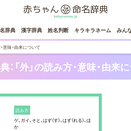
名辞典
漢字辞典
姓名判断
キラキラネーム
みん
方・意味・由来について
典：「外」の読み方・意味・由来
読み方
ゲ、ガイ、そと、はず（す）、はず（れる）、ほ
か