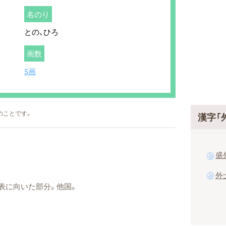
名のり
との、ひろ
画数
5画
のことです。
漢字「
盛
外
表に向いた部分。他国。