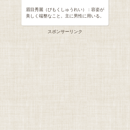
眉目秀麗（びもくしゅうれい）：容姿が
美しく端整なこと。主に男性に用いる。
スポンサーリンク