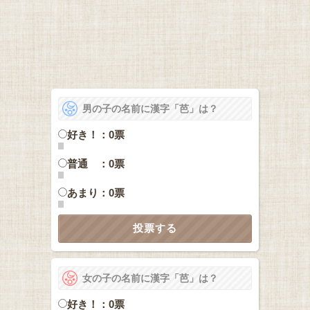
男の子の名前に漢字「芭」は？
好き！：0票
普通 ：0票
あまり：0票
女の子の名前に漢字「芭」は？
好き！：0票