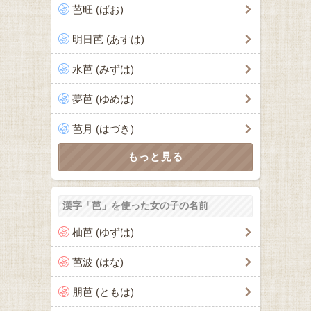
芭旺 (ばお)
明日芭 (あすは)
水芭 (みずは)
夢芭 (ゆめは)
芭月 (はづき)
漢字「芭」を使った女の子の名前
柚芭 (ゆずは)
芭波 (はな)
朋芭 (ともは)