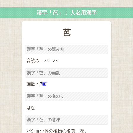
漢字「芭」： 人名用漢字
芭
漢字「芭」の読み方
音読み：バ、ハ
漢字「芭」の画数
画数：
7画
漢字「芭」の名のり
はな
漢字「芭」の意味
バショウ科の植物の名前。花。