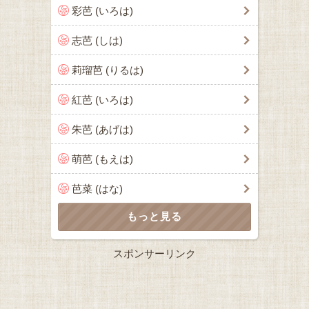
彩芭 (いろは)
志芭 (しは)
莉瑠芭 (りるは)
紅芭 (いろは)
朱芭 (あげは)
萌芭 (もえは)
芭菜 (はな)
スポンサーリンク