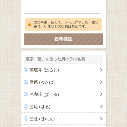
誹謗中傷、個人名、メールアドレス、電話
番号、URLなどの投稿は禁止です。
漢字「芭」を使った男の子の名前
芭琉斗 (はると)
雪芭 (ゆきは)
芭卯琉 (ぱうる)
芭琉 (はる)
芭蓮 (ばれん)