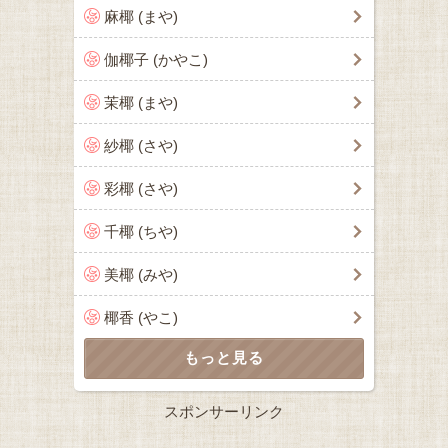
麻椰 (まや)
伽椰子 (かやこ)
茉椰 (まや)
紗椰 (さや)
彩椰 (さや)
千椰 (ちや)
美椰 (みや)
椰香 (やこ)
スポンサーリンク