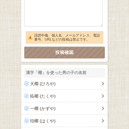
誹謗中傷、個人名、メールアドレス、電話
番号、URLなどの投稿は禁止です。
漢字「椰」を使った男の子の名前
大椰 (ひろや)
拓椰 (たくや)
一椰 (かずや)
珀椰 (はくや)