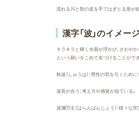
流れる川と獣の皮を手ではぎとる形が
漢字「波」のイメー
キラキラと輝く水面が浮かび、さわやか
という願いをこめて名づけることがで
秋波（しゅうは）：男性の気を引くため
波長が合う：考え方や感覚が似ている。
波瀾万丈（はらんばんじょう）：様々な