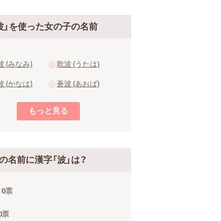
波」を使った女の子の名前
波 (みなみ)
歌波 (うたは)
波 (かなは)
蒼波 (あおば)
の名前に漢字「波」は？
：0票
0票