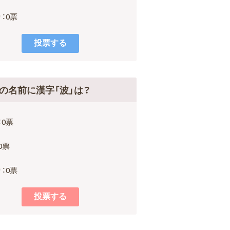
：0票
の名前に漢字「波」は？
：0票
0票
：0票