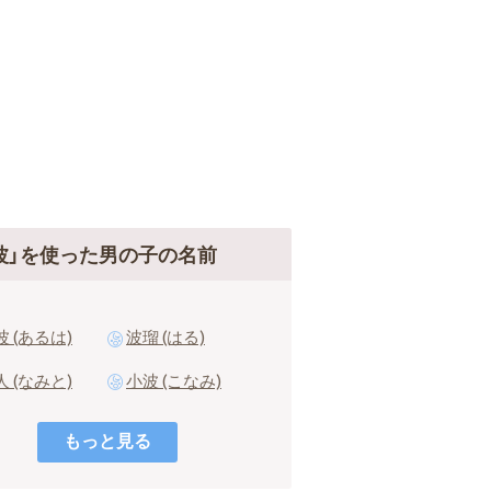
波」を使った男の子の名前
波 (あるは)
波瑠 (はる)
人 (なみと)
小波 (こなみ)