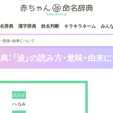
名辞典
漢字辞典
姓名判断
キラキラネーム
みん
方・意味・由来について
典：「波」の読み方・意味・由来
読み方
ハ、なみ