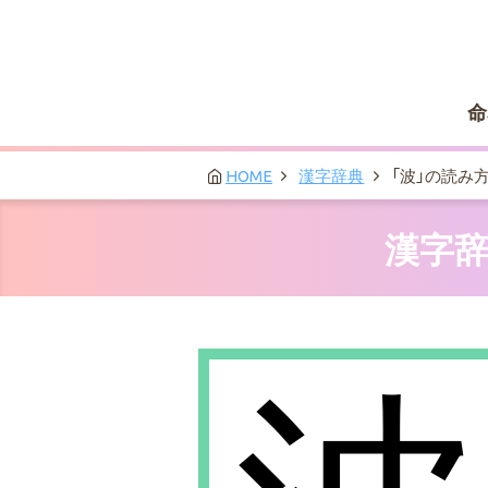
命
HOME
漢字辞典
「波」の読み
漢字辞