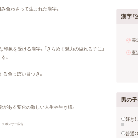
組み合わさって生まれた漢字。
漢字「
ジ
美
な印象を受ける漢字。「きらめく魅力の溢れる子に」
奏
きる。
にする色っぽい目つき。
男の子
苦労がある変化の激しい人生や生き様。
好き！
スポンサー広告
普通：