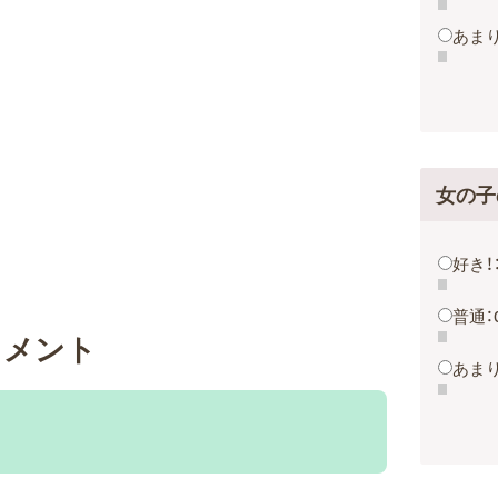
あまり
女の子
好き！
普通：
コメント
あまり