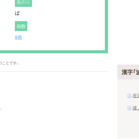
名のり
ば
画数
8画
のことです。
漢字「
在
波
。