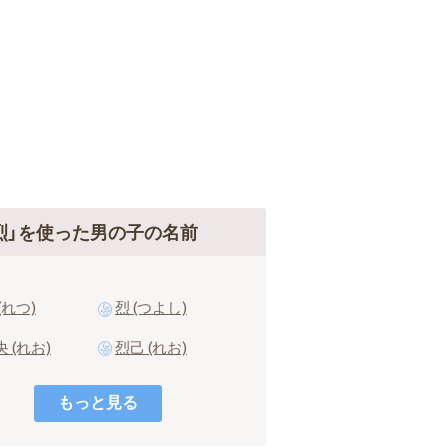
烈」を使った男の子の名前
(れつ)
烈 (つよし)
 (れお)
烈己 (れお)