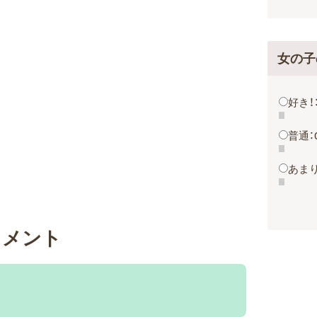
女の子
好き！
普通：
あまり
コメント