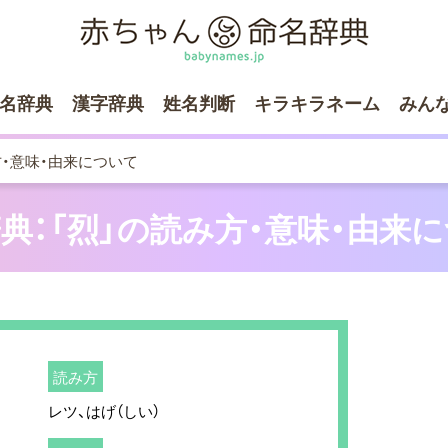
名辞典
漢字辞典
姓名判断
キラキラネーム
みん
方・意味・由来について
典：「烈」の読み方・意味・由来
読み方
レツ、はげ（しい）