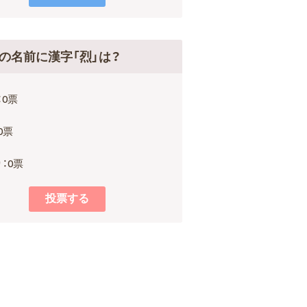
の名前に漢字「烈」は？
：0票
0票
：0票