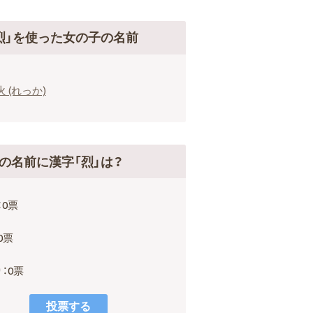
烈」を使った女の子の名前
火 (れっか)
の名前に漢字「烈」は？
：0票
0票
：0票