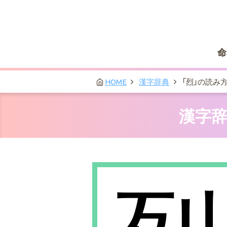
命
HOME
漢字辞典
「烈」の読み
漢字辞