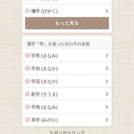
彌学 (びがく)
漢字「学」を使った女の子の名前
学美 (まなみ)
学加 (まなか)
学花 (まなか)
創学 (そうま)
学海 (まなみ)
美学 (みのり)
スポンサーリンク