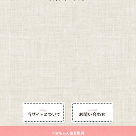
©赤ちゃん命名辞典