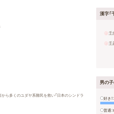
漢字「
ジ
千
千
男の子
迫害から多くのユダヤ系難民を救い「日本のシンドラ
好き！
普通：