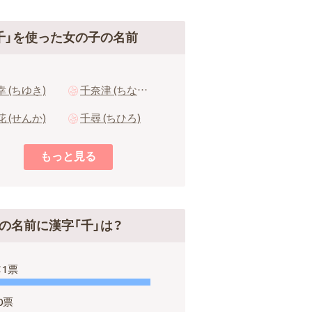
千」を使った女の子の名前
幸 (ちゆき)
千奈津 (ちなつ)
花 (せんか)
千尋 (ちひろ)
の名前に漢字「千」は？
：1票
0票