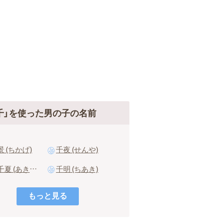
千」を使った男の子の名前
景 (ちかげ)
千夜 (せんや)
秋千夏 (あきちか)
千明 (ちあき)