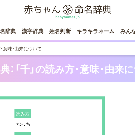
名辞典
漢字辞典
姓名判断
キラキラネーム
みん
方・意味・由来について
典：「千」の読み方・意味・由来
読み方
セン、ち