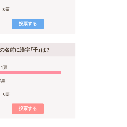
：0票
の名前に漢字「千」は？
：1票
0票
：0票