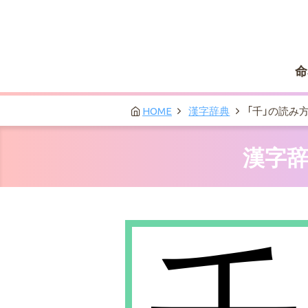
命
HOME
漢字辞典
「千」の読み
漢字辞