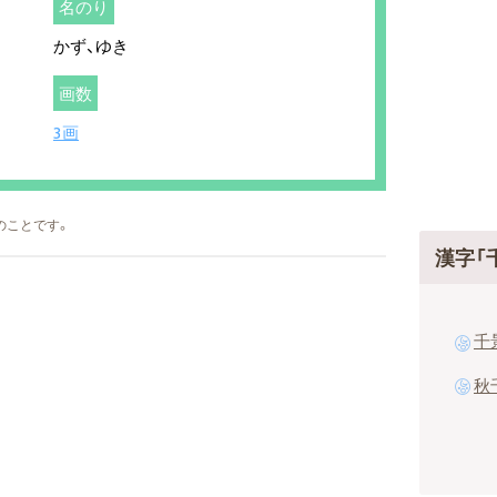
名のり
かず、ゆき
画数
3画
のことです。
漢字「
千