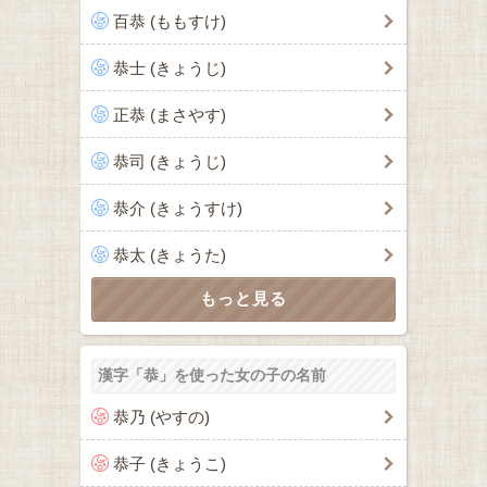
百恭 (ももすけ)
恭士 (きょうじ)
正恭 (まさやす)
恭司 (きょうじ)
恭介 (きょうすけ)
恭太 (きょうた)
漢字「恭」を使った女の子の名前
恭乃 (やすの)
恭子 (きょうこ)