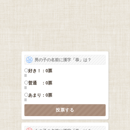
男の子の名前に漢字「恭」は？
好き！：0票
普通 ：0票
あまり：0票