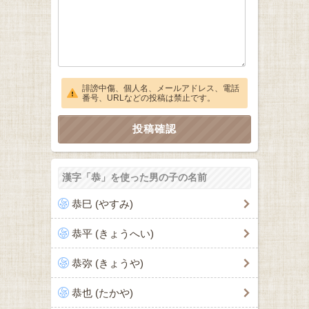
誹謗中傷、個人名、メールアドレス、電話
番号、URLなどの投稿は禁止です。
漢字「恭」を使った男の子の名前
恭巳 (やすみ)
恭平 (きょうへい)
恭弥 (きょうや)
恭也 (たかや)