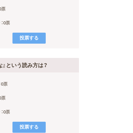
0票
：0票
な』という読み方は？
：0票
0票
：0票