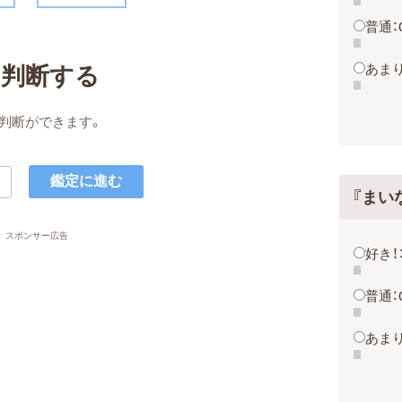
普通：
名判断する
あまり
判断ができます。
『まい
スポンサー広告
好き！
普通：
あまり