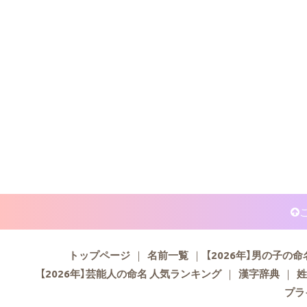
トップページ
名前一覧
【2026年】男の子の
【2026年】芸能人の命名 人気ランキング
漢字辞典
姓
プラ