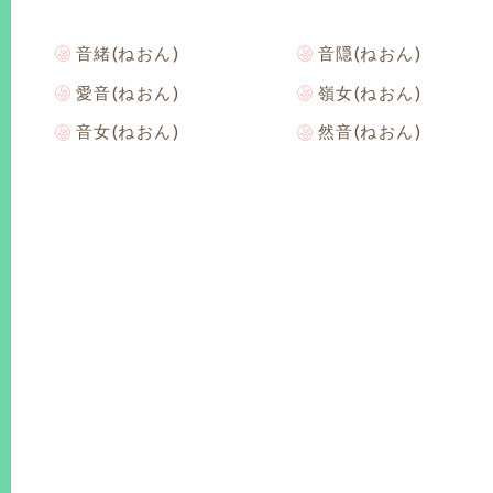
音緒(ねおん)
音隠(ねおん)
愛音(ねおん)
嶺女(ねおん)
音女(ねおん)
然音(ねおん)