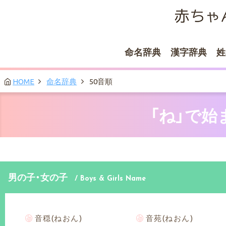
命名辞典
漢字辞典
姓
HOME
命名辞典
50音順
「ね」で始
男の子・女の子
/ Boys & Girls Name
音穏(ねおん)
音苑(ねおん)