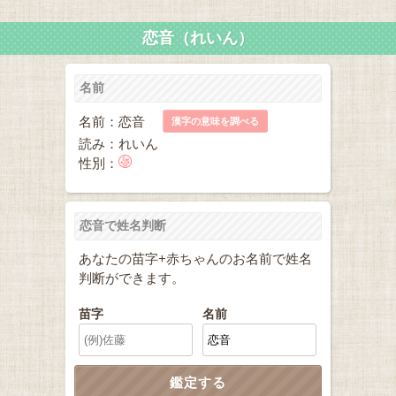
恋音（れいん）
名前
名前：恋音
漢字の意味を調べる
読み：れいん
性別：
恋音で姓名判断
あなたの苗字+赤ちゃんのお名前で姓名
判断ができます。
苗字
名前