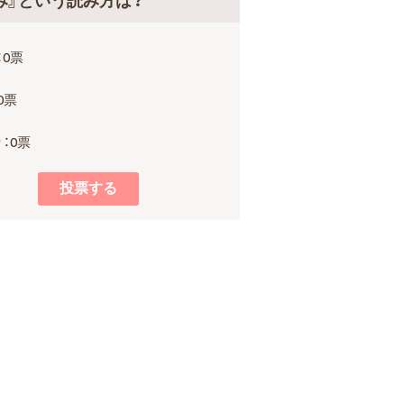
み』という読み方は？
：0票
0票
：0票