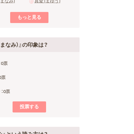
(まなみ)
真愛 (まゆう)
（まなみ）』の印象は？
：0票
0票
：0票