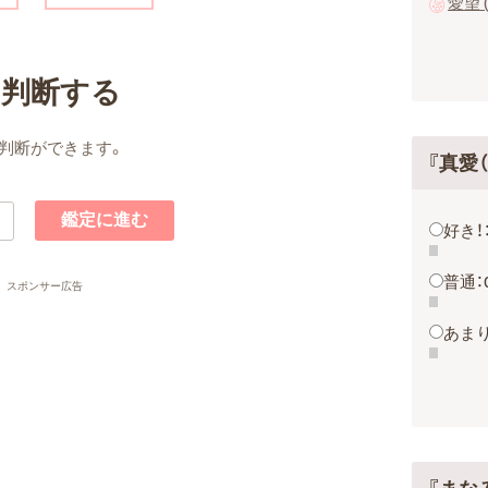
愛望 
名判断する
判断ができます。
『真愛
好き！
普通：
スポンサー広告
あまり