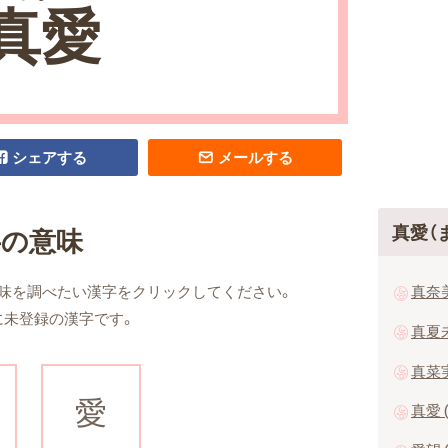
真愛
シェアする
メールする
真愛（
字の意味
真奈美
味を調べたい漢字をクリックしてください。
に未登録の漢字です。
真夏未
真菜実
愛
真愛 