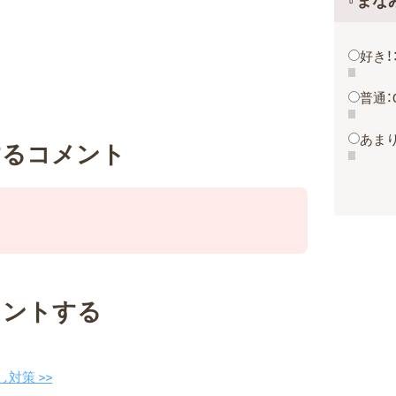
『まな
好き！
普通：
あまり
するコメント
メントする
対策 >>