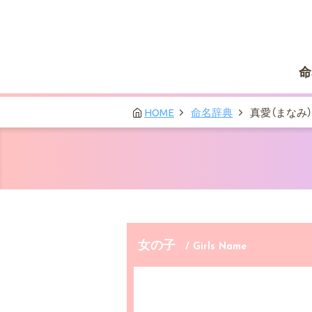
命
HOME
命名辞典
真愛（まなみ）
女の子
/ Girls Name