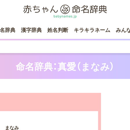
名辞典
漢字辞典
姓名判断
キラキラネーム
みん
命名辞典：真愛（まなみ）
まなみ