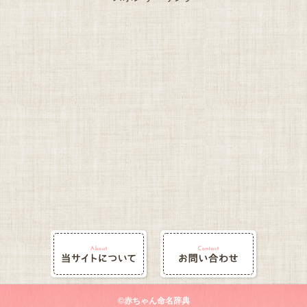
©赤ちゃん命名辞典