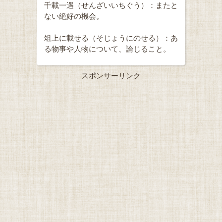
千載一遇（せんざいいちぐう）：またと
ない絶好の機会。
俎上に載せる（そじょうにのせる）：あ
る物事や人物について、論じること。
スポンサーリンク