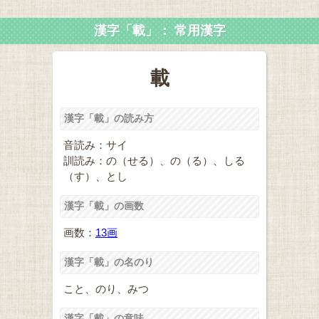
漢字「載」： 常用漢字
載
漢字「載」の読み方
音読み：サイ
訓読み：の（せる）、の（る）、しる
（す）、とし
漢字「載」の画数
画数：
13画
漢字「載」の名のり
こと、のり、みつ
漢字「載」の意味