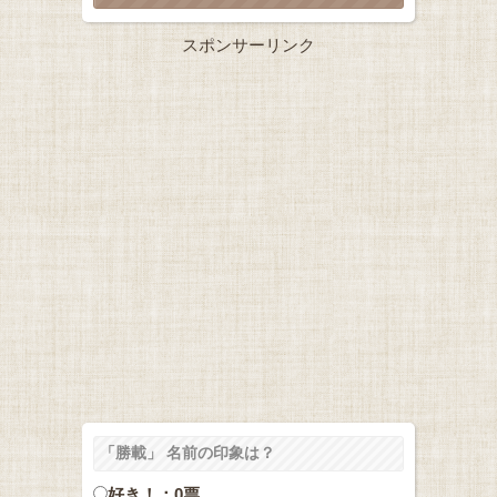
スポンサーリンク
「勝載」 名前の印象は？
好き！：0票