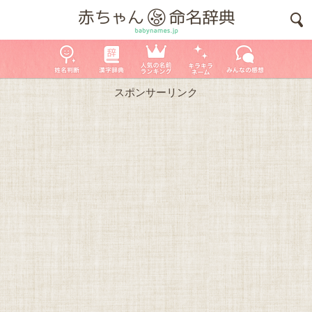
スポンサーリンク