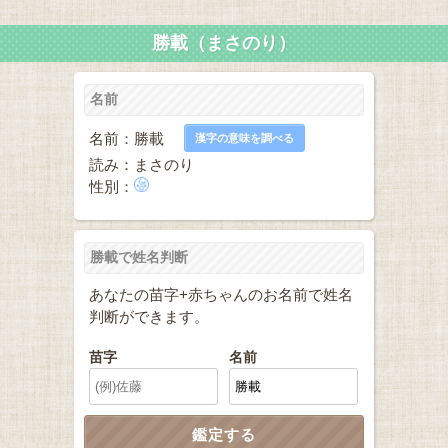
勝載（まさのり）
名前
名前：勝載
漢字の意味を調べる
読み：まさのり
性別：
勝載で姓名判断
あなたの苗字+赤ちゃんのお名前で姓名
判断ができます。
苗字
名前