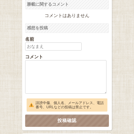
勝載に関するコメント
コメントはありません
感想を投稿
名前
コメント
誹謗中傷、個人名、メールアドレス、電話
番号、URLなどの投稿は禁止です。