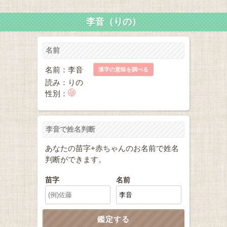
李音（りの）
名前
名前：李音
漢字の意味を調べる
読み：りの
性別：
李音で姓名判断
あなたの苗字+赤ちゃんのお名前で姓名
判断ができます。
苗字
名前