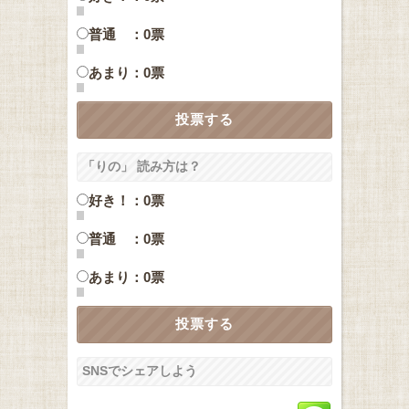
普通 ：0票
あまり：0票
「りの」 読み方は？
好き！：0票
普通 ：0票
あまり：0票
SNSでシェアしよう