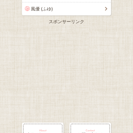
風優 (ふゆ)
スポンサーリンク