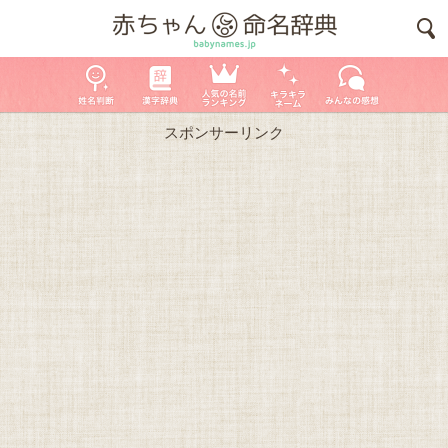
スポンサーリンク