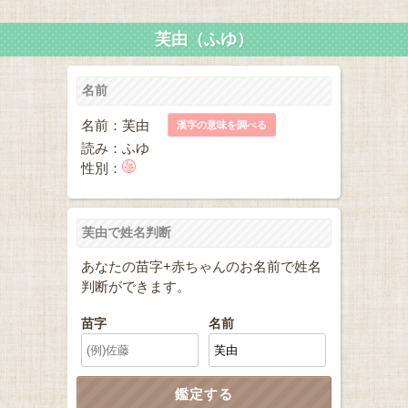
芙由（ふゆ）
名前
名前：芙由
漢字の意味を調べる
読み：ふゆ
性別：
芙由で姓名判断
あなたの苗字+赤ちゃんのお名前で姓名
判断ができます。
苗字
名前