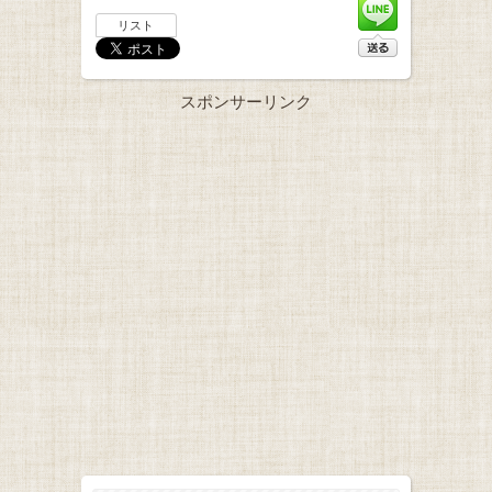
リスト
スポンサーリンク