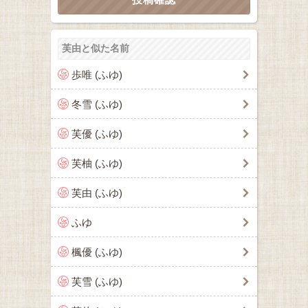
芙由と似た名前
歩唯 (ふゆ)
冬雪 (ふゆ)
芙優 (ふゆ)
芙柚 (ふゆ)
芙由 (ふゆ)
ふゆ
楓優 (ふゆ)
芙雪 (ふゆ)