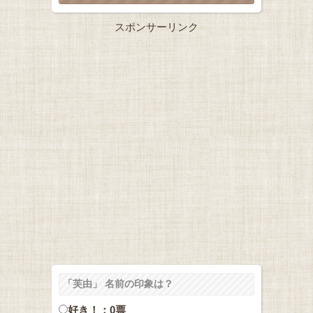
スポンサーリンク
「芙由」 名前の印象は？
好き！：0票