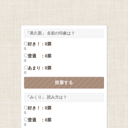
「美久梨」 名前の印象は？
好き！：0票
普通 ：0票
あまり：0票
「みくり」 読み方は？
好き！：0票
普通 ：0票