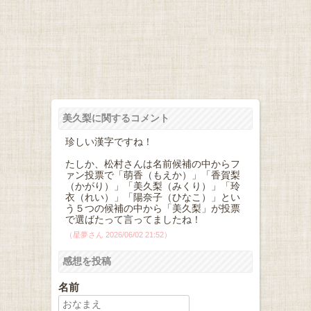
美久梨に関するコメント
珍しい漢字ですね！
たしか、松村さんは名前候補の中からフ
ァン投票で「萌香（もえか）」「香賀梨
（かがり）」「美久梨（みくり）」「玲
衣（れい）」「陽奈子（ひなこ）」とい
う５つの候補の中から「美久梨」が投票
で選ばたって言ってましたね！
（星夢さん 2026/06/02 21:52）
感想を投稿
名前