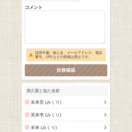
コメント
誹謗中傷、個人名、メールアドレス、電話
番号、URLなどの投稿は禁止です。
美久梨と似た名前
未来里 (みくり)
美来李 (みくり)
未来 (みくり)