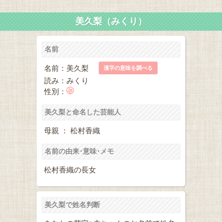
美久梨（みくり）
名前
名前：美久梨
漢字の意味を調べる
読み：みくり
性別：
美久梨と命名した芸能人
母親 ： 松村香織
名前の由来･意味･メモ
松村香織の長女
美久梨で姓名判断