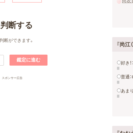
尚衣 
名判断する
判断ができます。
『尚江
好き！
普通：
スポンサー広告
あまり