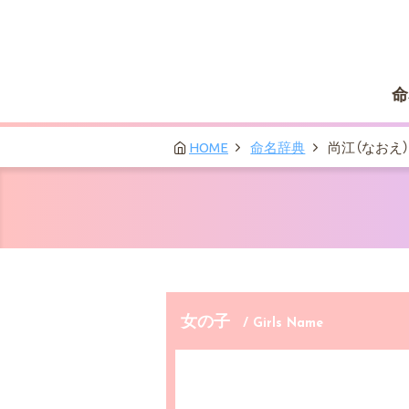
命
HOME
命名辞典
尚江（なおえ）
女の子
/ Girls Name