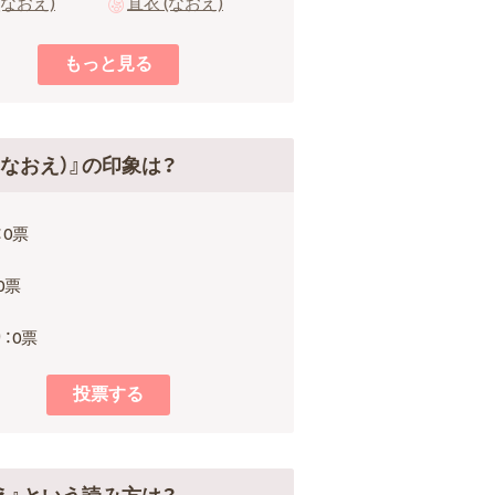
(なおえ)
直衣 (なおえ)
（なおえ）』の印象は？
：0票
0票
：0票