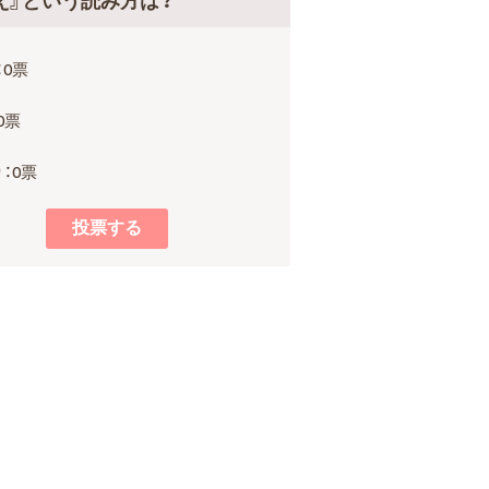
え』という読み方は？
：0票
0票
：0票