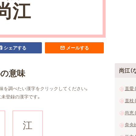
尚江
シェアする
メールする
尚江（
字の意味
直愛 
味を調べたい漢字をクリックしてください。
に未登録の漢字です。
直枝 
尚恵 
江
奈央絵