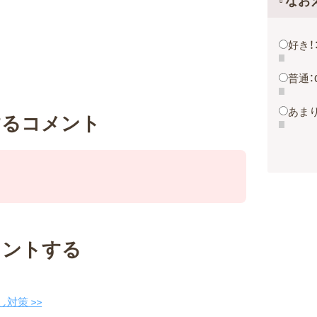
『なお
好き！
普通：
あまり
するコメント
メントする
対策 >>