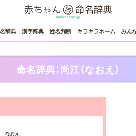
名辞典
漢字辞典
姓名判断
キラキラネーム
みん
命名辞典：尚江（なおえ）
なおえ