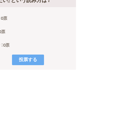
だい』という読み方は？
：0票
0票
：0票