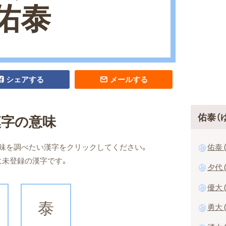
佑泰
シェアする
メールする
佑泰（
漢字の意味
佑泰 
味を調べたい漢字をクリックしてください。
に未登録の漢字です。
夕代 
優大 
泰
勇大 