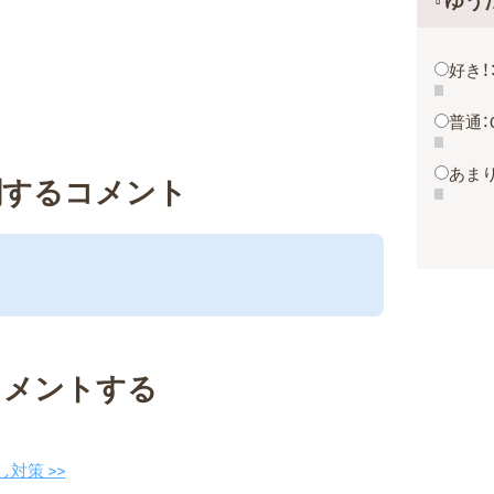
『ゆう
好き！
普通：
あまり
関するコメント
コメントする
対策 >>