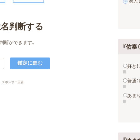
湧大 
姓名判断する
判断ができます。
『佑泰
好き！
普通：
スポンサー広告
あまり