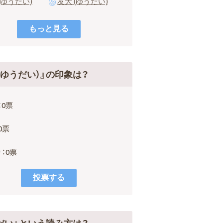
(ゆうだい)
友大 (ゆうだい)
（ゆうだい）』の印象は？
：0票
0票
：0票