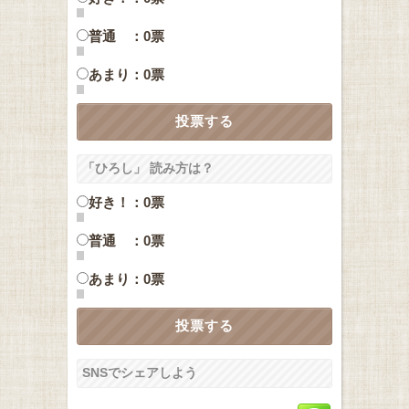
普通 ：0票
あまり：0票
「ひろし」 読み方は？
好き！：0票
普通 ：0票
あまり：0票
SNSでシェアしよう