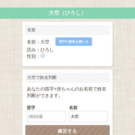
大空（ひろし）
名前
名前：大空
漢字の意味を調べる
読み：ひろし
性別：
大空で姓名判断
あなたの苗字+赤ちゃんのお名前で姓名
判断ができます。
苗字
名前