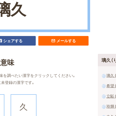
璃久
シェアする
メールする
璃久（
の意味
璃久 
味を調べたい漢字をクリックしてください。
に未登録の漢字です。
希望 
立駈 
久
玲輝 