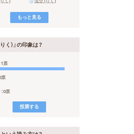
(りく)
流空 (りく)
（りく）』の印象は？
：1票
0票
：0票