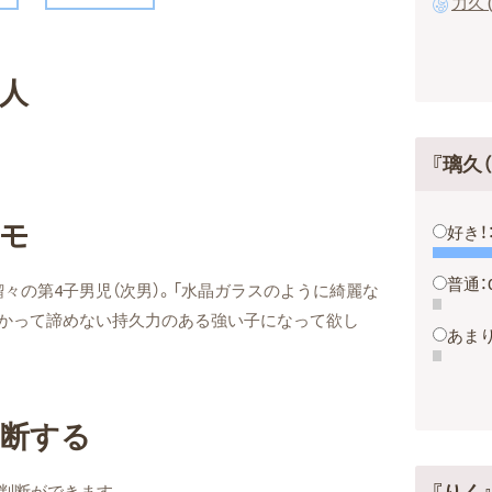
力久 
人
『璃久
メモ
好き！
普通：
々の第4子男児（次男）。「水晶ガラスのように綺麗な
向かって諦めない持久力のある強い子になって欲し
あまり
判断する
判断ができます。