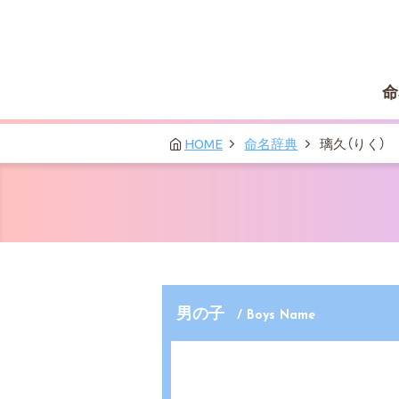
命
HOME
命名辞典
璃久（りく）
男の子
/ Boys Name