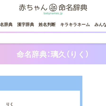
名辞典
漢字辞典
姓名判断
キラキラネーム
みん
命名辞典：璃久（りく）
りく