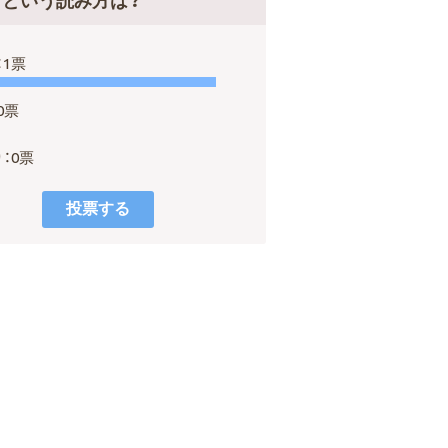
』という読み方は？
：1票
0票
：0票