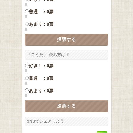
普通 ：0票
あまり：0票
「こうた」 読み方は？
好き！：0票
普通 ：0票
あまり：0票
SNSでシェアしよう