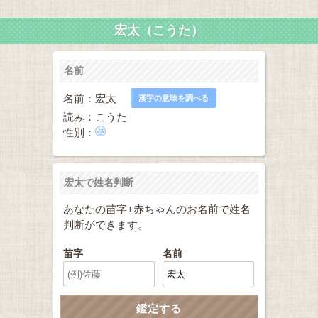
宏太（こうた）
名前
名前：宏太
漢字の意味を調べる
読み：こうた
性別：
宏太で姓名判断
あなたの苗字+赤ちゃんのお名前で姓名
判断ができます。
苗字
名前