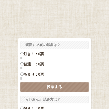
「頼音」 名前の印象は？
好き！：0票
普通 ：0票
あまり：0票
「らいおん」 読み方は？
好き！：0票