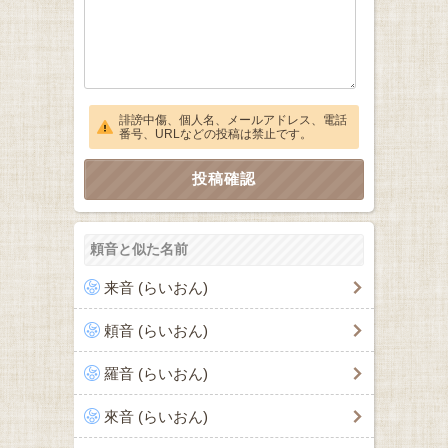
誹謗中傷、個人名、メールアドレス、電話
番号、URLなどの投稿は禁止です。
頼音と似た名前
来音 (らいおん)
頼音 (らいおん)
羅音 (らいおん)
來音 (らいおん)