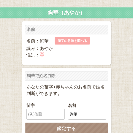
絢華（あやか）
名前
名前：絢華
漢字の意味を調べる
読み：あやか
性別：
絢華で姓名判断
あなたの苗字+赤ちゃんのお名前で姓名
判断ができます。
苗字
名前