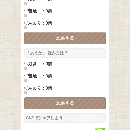
普通 ：0票
あまり：0票
「あやか」 読み方は？
好き！：0票
普通 ：0票
あまり：0票
SNSでシェアしよう