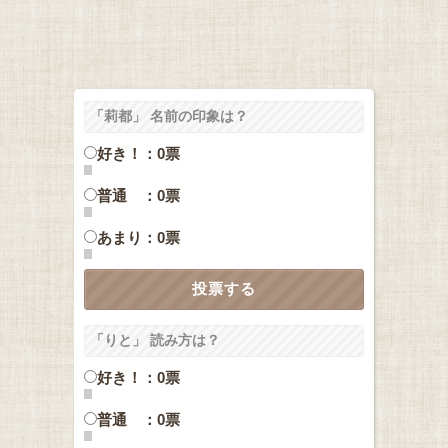
「莉都」 名前の印象は？
好き！：0票
普通 ：0票
あまり：0票
「りと」 読み方は？
好き！：0票
普通 ：0票