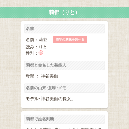
莉都（りと）
名前
名前：莉都
漢字の意味を調べる
読み：りと
性別：
莉都と命名した芸能人
母親 ： 神谷美伽
名前の由来･意味･メモ
モデル･神谷美伽の長女。
莉都で姓名判断