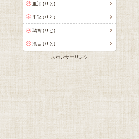
里翔 (りと)
里兎 (りと)
璃音 (りと)
凜音 (りと)
スポンサーリンク