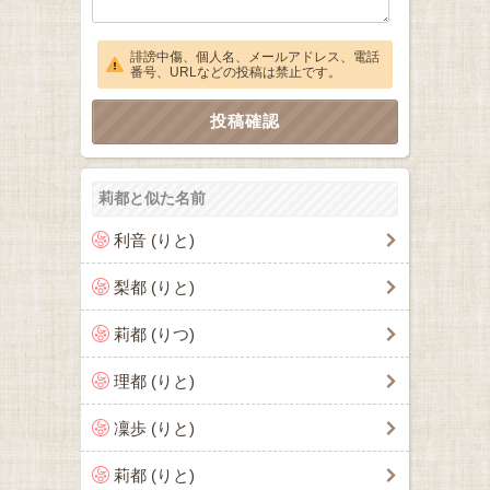
誹謗中傷、個人名、メールアドレス、電話
番号、URLなどの投稿は禁止です。
莉都と似た名前
利音 (りと)
梨都 (りと)
莉都 (りつ)
理都 (りと)
凜歩 (りと)
莉都 (りと)