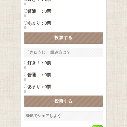
普通 ：0票
あまり：0票
「きゅうじ」 読み方は？
好き！：0票
普通 ：0票
あまり：0票
SNSでシェアしよう