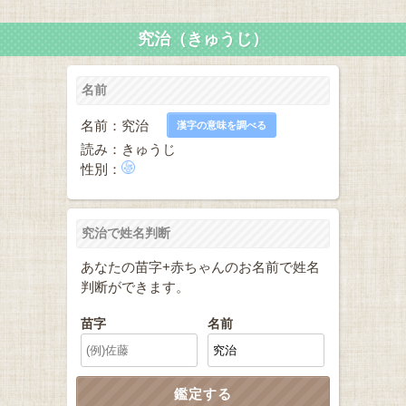
究治（きゅうじ）
名前
名前：究治
漢字の意味を調べる
読み：きゅうじ
性別：
究治で姓名判断
あなたの苗字+赤ちゃんのお名前で姓名
判断ができます。
苗字
名前