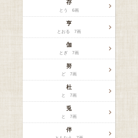
存
とう
6画
亨
とおる
7画
伽
とぎ
7画
努
ど
7画
杜
と
7画
兎
と
7画
伴
ともなう
7画