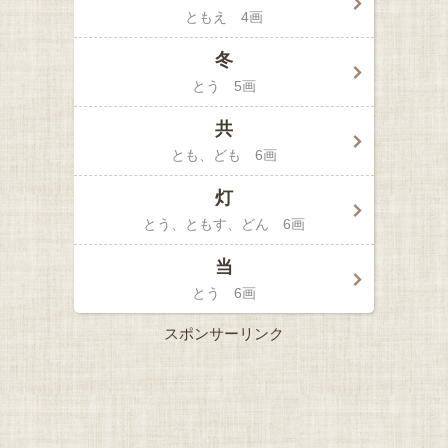
ともえ
4画
冬
とう
5画
共
とも
ども
6画
灯
とう
ともす
どん
6画
当
とう
6画
スポンサーリンク