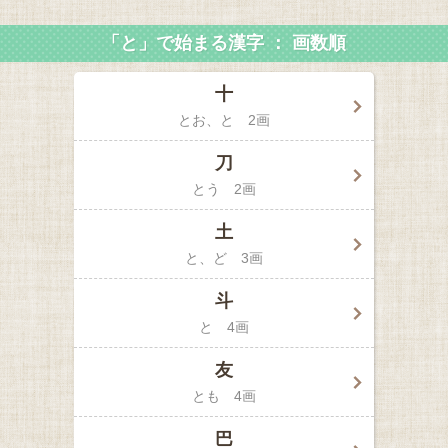
「と」で始まる漢字 ： 画数順
十
とお
と
2画
刀
とう
2画
土
と
ど
3画
斗
と
4画
友
とも
4画
巴