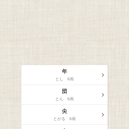
年
とし
6画
団
とん
6画
尖
とがる
6画