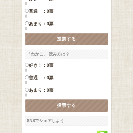
普通 ：0票
あまり：0票
「わかこ」 読み方は？
好き！：0票
普通 ：0票
あまり：0票
SNSでシェアしよう