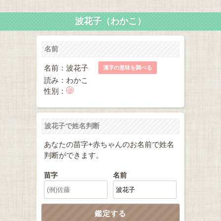
波花子（わかこ）
名前
名前：波花子
漢字の意味を調べる
読み：わかこ
性別：
波花子で姓名判断
あなたの苗字+赤ちゃんのお名前で姓名
判断ができます。
苗字
名前