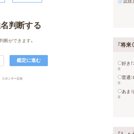
奨輝 
姓名判断する
判断ができます。
『将来
好き！
普通：
スポンサー広告
あまり