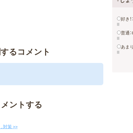
『しょ
好き！
普通：
あまり
関するコメント
コメントする
対策 >>