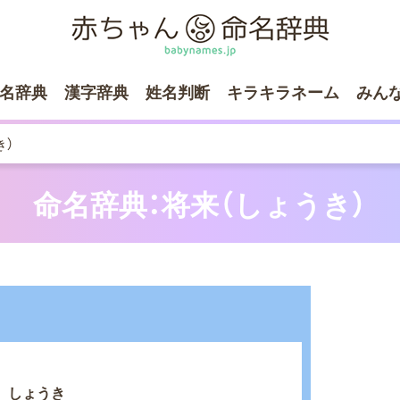
名辞典
漢字辞典
姓名判断
キラキラネーム
みん
き）
命名辞典：将来（しょうき）
しょうき