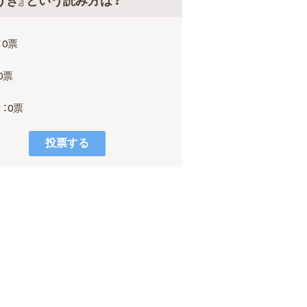
うき』という読み方は？
：0票
0票
：0票