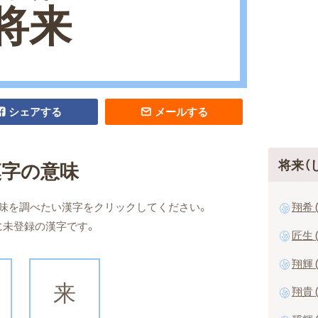
将来
シェアする
メールする
将来（
漢字の意味
翔希 
味を調べたい漢字をクリックしてください。
に未登録の漢字です。
匠生 
翔輝 
来
翔貴 