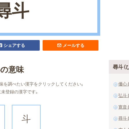
尋斗
シェアする
メールする
尋斗（
字の意味
優心 
味を調べたい漢字をクリックしてください。
に未登録の漢字です。
弘斗 
寛音 
斗
尋斗 