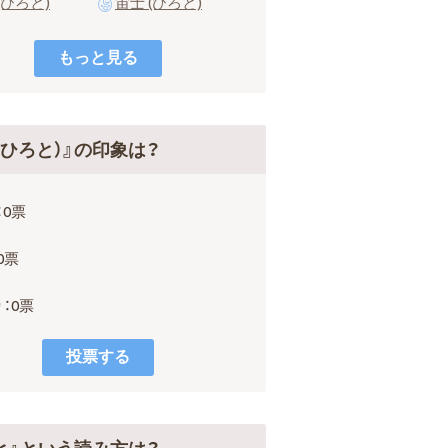
(ひろと)
宙士 (ひろと)
（ひろと）』の印象は？
：0票
0票
：0票