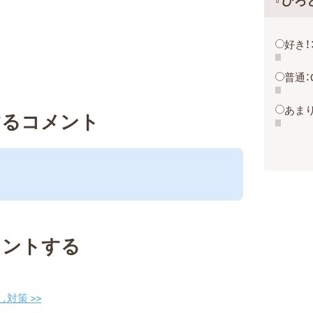
『ひろ
好き！
普通：
あまり
するコメント
メントする
対策 >>