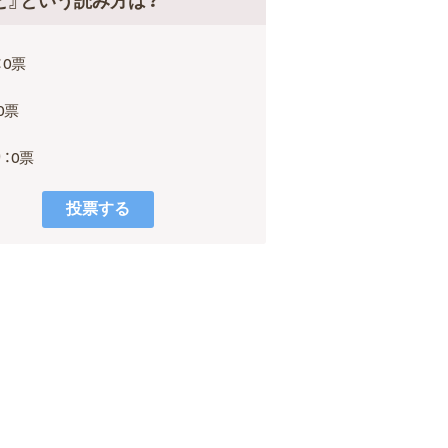
と』という読み方は？
：0票
0票
：0票