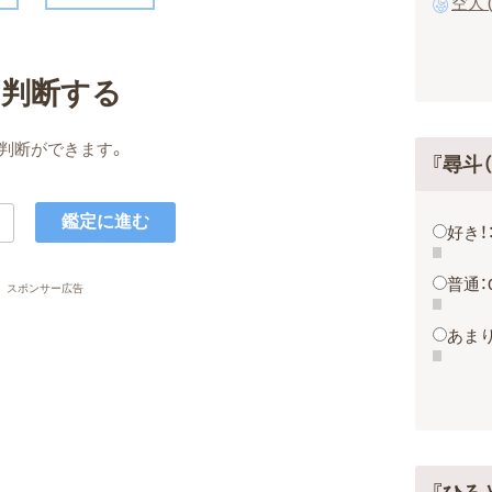
空人 
名判断する
判断ができます。
『尋斗
好き！
普通：
スポンサー広告
あまり