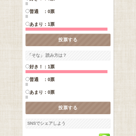
普通 ：0票
あまり：1票
「そな」 読み方は？
好き！：1票
普通 ：0票
あまり：0票
SNSでシェアしよう