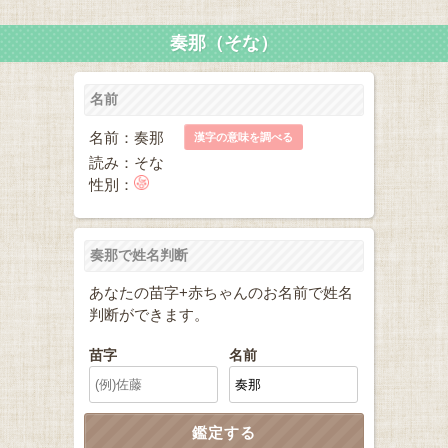
奏那（そな）
名前
名前：奏那
漢字の意味を調べる
読み：そな
性別：
奏那で姓名判断
あなたの苗字+赤ちゃんのお名前で姓名
判断ができます。
苗字
名前