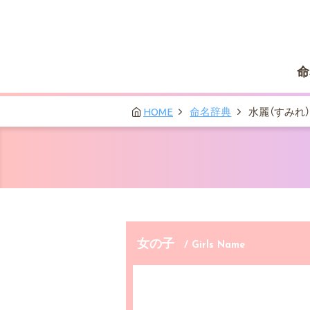
命
HOME
命名辞典
水麗（すみれ）
女の子
/ Girls Name