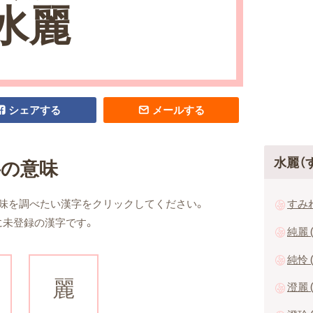
水麗
シェアする
メールする
水麗（
字の意味
すみ
味を調べたい漢字をクリックしてください。
に未登録の漢字です。
純麗 
純怜 
麗
澄麗 