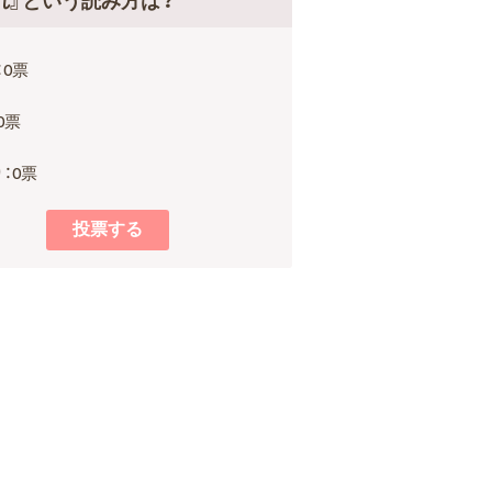
れ』という読み方は？
：0票
0票
：0票