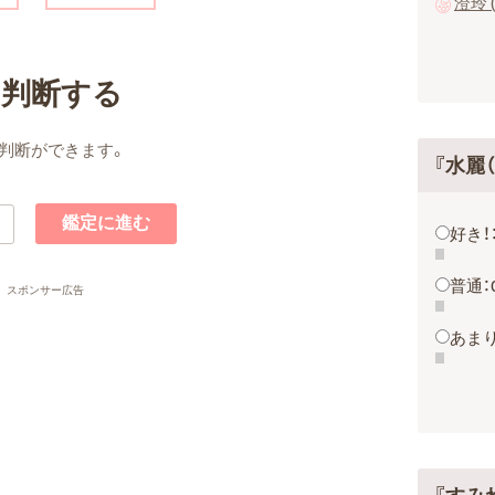
澄玲 
名判断する
判断ができます。
『水麗
好き！
普通：
スポンサー広告
あまり