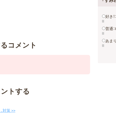
『すみ
好き！
普通：
あまり
するコメント
メントする
対策 >>