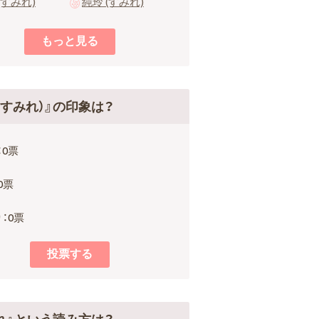
(すみれ)
純玲 (すみれ)
（すみれ）』の印象は？
：0票
0票
：0票