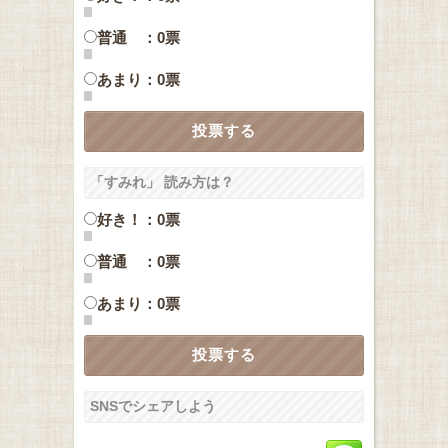
普通 ：0票
あまり：0票
「すみれ」 読み方は？
好き！：0票
普通 ：0票
あまり：0票
SNSでシェアしよう