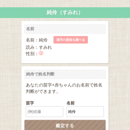
純伶（すみれ）
名前
名前：純伶
漢字の意味を調べる
読み：すみれ
性別：
純伶で姓名判断
あなたの苗字+赤ちゃんのお名前で姓名
判断ができます。
苗字
名前