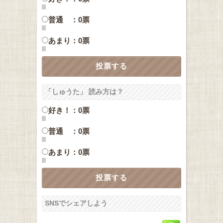
普通 ：0票
あまり：0票
「しゅうた」 読み方は？
好き！：0票
普通 ：0票
あまり：0票
SNSでシェアしよう