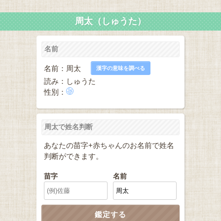
周太（しゅうた）
名前
名前：周太
漢字の意味を調べる
読み：しゅうた
性別：
周太で姓名判断
あなたの苗字+赤ちゃんのお名前で姓名
判断ができます。
苗字
名前