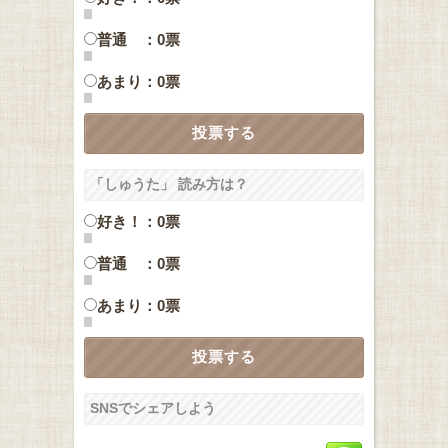
普通 ：0票
あまり：0票
「しゅうた」 読み方は？
好き！：0票
普通 ：0票
あまり：0票
SNSでシェアしよう