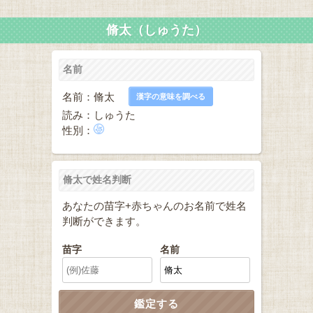
脩太（しゅうた）
名前
名前：脩太
漢字の意味を調べる
読み：しゅうた
性別：
脩太で姓名判断
あなたの苗字+赤ちゃんのお名前で姓名
判断ができます。
苗字
名前