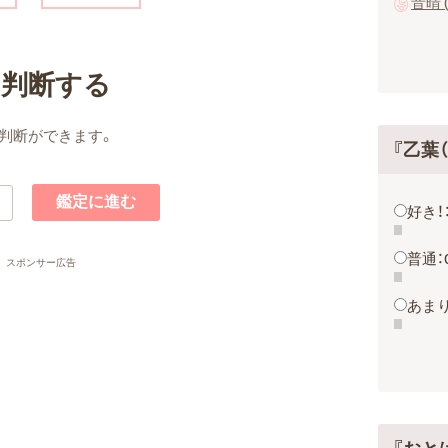
音晴 
名判断する
判断ができます。
『乙葉
好き！
普通：
スポンサー広告
あまり