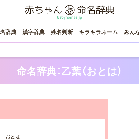
名辞典
漢字辞典
姓名判断
キラキラネーム
みん
命名辞典：乙葉（おとは）
おとは