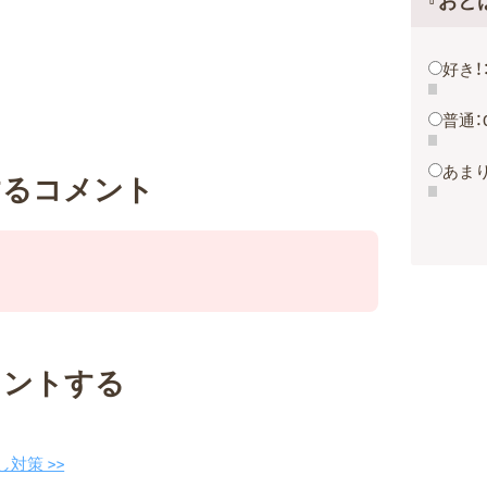
『おと
好き！
普通：
あまり
するコメント
メントする
対策 >>