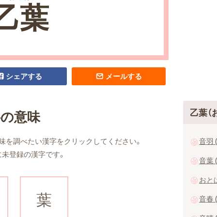
乙葉
シェアする
メールする
乙葉（
字の意味
音羽 
味を調べたい漢字をクリックしてください。
に未登録の漢字です。
音葉 
おと
葉
音春 