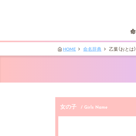
命
HOME
命名辞典
乙葉（おとは）
女の子
/ Girls Name