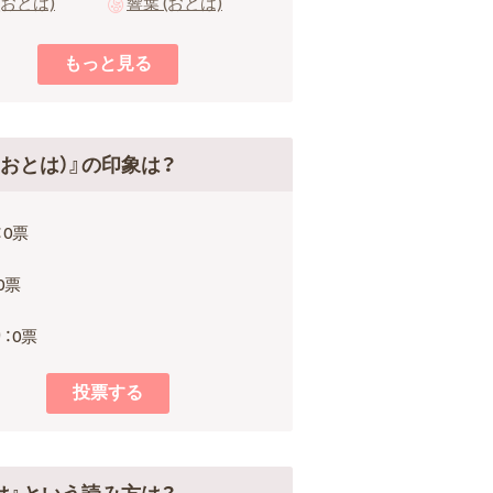
(おとは)
響葉 (おとは)
（おとは）』の印象は？
：0票
0票
：0票