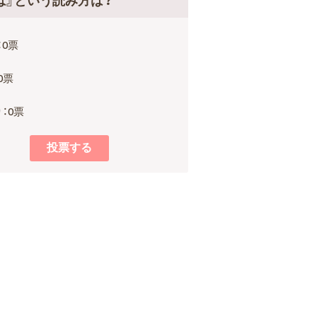
は』という読み方は？
：0票
0票
：0票