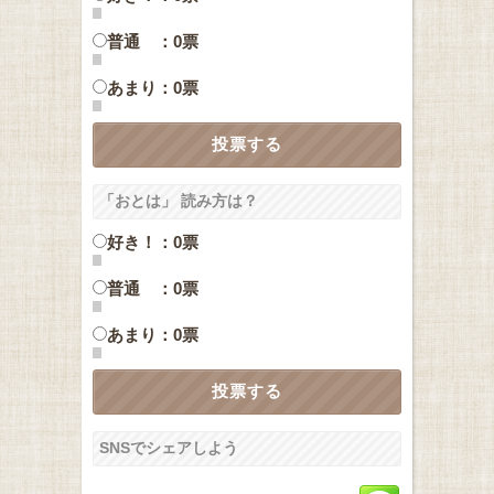
普通 ：0票
あまり：0票
「おとは」 読み方は？
好き！：0票
普通 ：0票
あまり：0票
SNSでシェアしよう