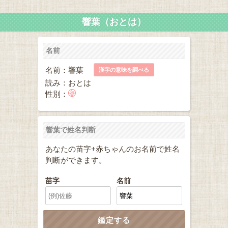
響葉（おとは）
名前
名前：響葉
漢字の意味を調べる
読み：おとは
性別：
響葉で姓名判断
あなたの苗字+赤ちゃんのお名前で姓名
判断ができます。
苗字
名前